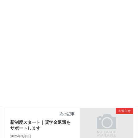
お知らせ
、
新卒採用
カテゴリー
新卒採用
前の記事
【27新卒】公式HP：1月より応
募受付開始
2025年12月9日
お知らせ
次の記事
新制度スタート｜奨学金返還を
サポートします
2026年3月3日