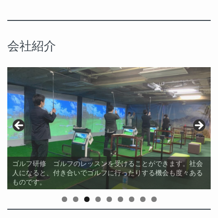
会社紹介
晩ごはん補助 新人研修の期間限定で新人同士の懇親会の費用
ゴルフ研修 ゴルフのレッスンを受けることができます。社会
株主総会 クレスソフトは社員全員が株主です。年に一度の株
ボウリング大会 社員会の企画で開催したボウリング大会。若
貸切屋台船 創立25周年を記念して、社員と社員のご家族さま
全体会議 年2回、全社員が集まる会議です。各職場の状況報
を会社が全額負担しています。どんどん利用して、早く仲良く
人になると、付き合いでゴルフに行ったりする機会も度々ある
若手研修 若手1年目～3年目の社員を対象に、一泊二日の若手
社内BBQ 毎年秋頃に社員会が開催するBBQイベント。社員の
主総会で会社の方針を共有し、経営に関わる意思決定に参加し
海外研修 シリコンバレー・サンフランシスコ最新ITビジネス
手から役員まで、くじで決めたチームで協力しながら盛り上が
をご招待し貸切屋形船を開催しました。余興とカラオケで楽し
告や会社の方針を共有します。
なってください。
ものです。
研修を実施しています。
家族も参加し、会社全体で楽しい時間を過ごします。
ます。
研究ツアーに参加しました。
りました。
みました！